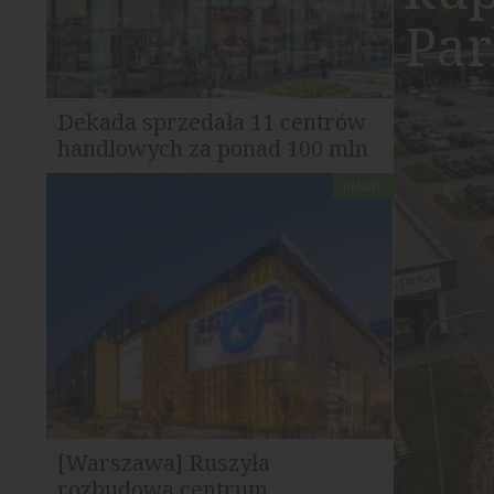
Par
Dekada sprzedała 11 centrów
handlowych za ponad 100 mln
euro
HANDEL
Dekada S.A. sfinalizowała sprzedaż
portfela 11 obiektów handlowych
działających pod marką...
[Warszawa] Ruszyła
rozbudowa centrum