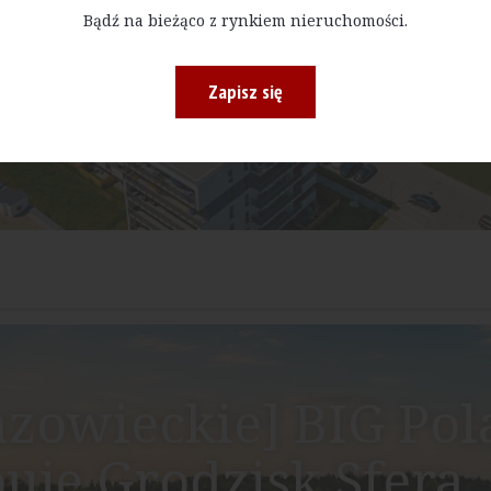
Bądź na bieżąco z rynkiem nieruchomości.
Zapisz się
zowieckie] BIG Po
uje Grodzisk Sfera