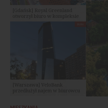
[Gdańsk] Royal Greenland
otworzył biuro w kompleksie
Wave
BIURA
Royal Greenland, międzynarodowa firma
działająca w sektorze rybołówstwa i
przetwórstwa owoców...
[Warszawa] VeloBank
przedłużył najem w biurowcu
Q22
VeloBank przedłużył umowę najmu 1068
MIESZKANIA
mkw. powierzchni biurowej w