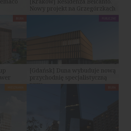
Semaco
[Kraków] Residenza Belcanto.
Nowy projekt na Grzegórzkach
BIURA
PUBLICZNE
zygotowuje
Przy ul. Kordylewskiego w Krakowie
przygotowywana jest nowa inwestycja...
up
[Gdańsk] Duna wybuduje nową
ower
przychodnię specjalistyczną
przy...
MIESZKANIA
BIURA
nowym
Firma Duna Polska podpisała z
j w DL
Copernicus Podmiot Leczniczy umowę na
realizację nowego budynku...