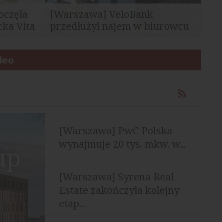
oczęła
[Warszawa] VeloBank
ka Vita
przedłużył najem w biurowcu
Q22
edla
VeloBank przedłużył umowę najmu 1068
Dolnym w
deo
mkw. powierzchni biurowej w
warszawskim wieżowcu...
[Warszawa] PwC Polska
wynajmuje 20 tys. mkw. w...
up
[Warszawa] Syrena Real
Estate zakończyła kolejny
etap...