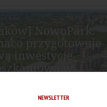
aków] NowoPark.
aco przygotowuje
ą inwestycję
eszkaniową w
yżynach
NEWSLETTER