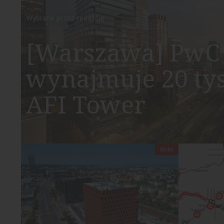
Wybrane przez redakcję
[Warszawa] PwC 
wynajmuje 20 ty
AFI Tower
BIURA