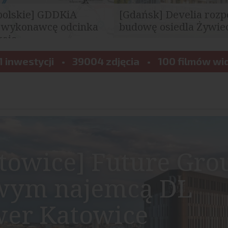
polskie] GDDKiA
[Gdańsk] Develia rozp
 wykonawcę odcinka
budowę osiedla Żywiec
je...
Dyrekcja Dróg Krajowych i
Develia rozpoczęła budowę osi
ybrała najkorzystniejszą
1 inwestycji
39004 zdjęcia
Żywiecka Vita we Wrzeszczu 
100 filmów wi
etargu na...
Gdańsku. W ramach...
towice] Future Gro
wym najemcą DL
er Katowice