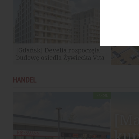
[Gdańsk] Develia rozpoczęła
budowę osiedla Żywiecka Vita
Develia rozpoczęła budowę osiedla
HANDEL
Żywiecka Vita we Wrzeszczu Dolnym w
Gdańsku. W ramach...
HANDEL
[Ma
kup