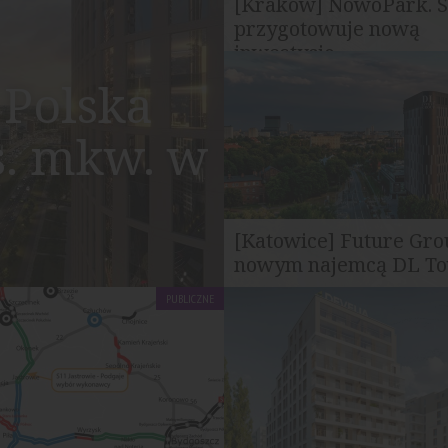
[Kraków] NowoPark. 
przygotowuje nową
inwestycję...
Firma Semaco Invest Group pr
Polska
realizację nowej inwestycji
mieszkaniowej...
s. mkw. w
[Katowice] Future Gro
nowym najemcą DL T
Katowice
PUBLICZNE
Firma Future Group została 
najemcą powierzchni biurowe
Tower Katowice...