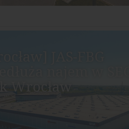
ocław] JAS-FBG
edłuża najem w S
rk Wrocław