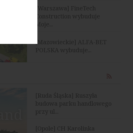
[Warszawa] FineTech
Construction wybuduje
Moje...
[Mazowieckie] ALFA-BET
POLSKA wybuduje...
[Ruda Śląska] Ruszyła
budowa parku handlowego
land
przy ul...
[Opole] CH Karolinka