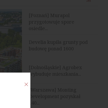
[Poznań] Murapol
przygotowuje spore
osiedle...
Develia kupiła grunty pod
budowę ponad 1600
mieszkań
[Dolnośląskie] Agrobex
wybuduje mieszkania...
[Warszawa] Monting
Development pozyskał
140...