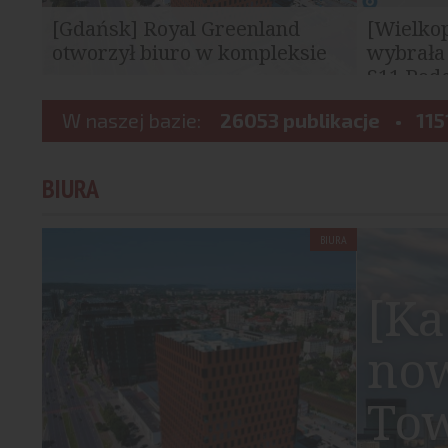
[Gdańsk] Royal Greenland
[Wielko
otworzył biuro w kompleksie
wybrała
Wave
S11 Podga
Royal Greenland, międzynarodowa firma
Generalna 
działająca w sektorze rybołówstwa i
W naszej bazie:
26053 publikacje
Autostrad w
115
przetwórstwa owoców...
ofertę w prz
BIURA
BIURA
[Ka
no
Tow