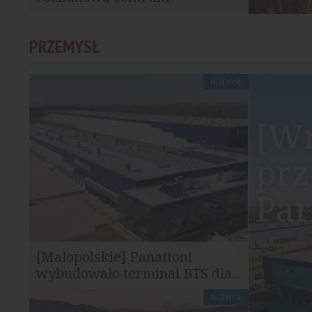
handlowego Promenada
Rozpoczęła się pierwsza faza rozbudowy
PRZEMYSŁ
centrum handlowego G City Promenada.
Inwestycja...
PRZEMYSŁ
[Wr
prz
Pa
[Małopolskie] Panattoni
wybudowało terminal BTS dla...
PRZEMYSŁ
Panattoni zakończyło realizację