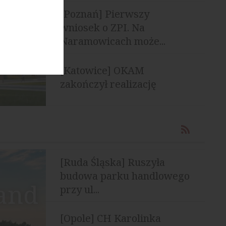
[Poznań] Pierwszy
wniosek o ZPI. Na
Naramowicach może...
[Katowice] OKAM
zakończył realizację
osiedla INSPIRE
[Ruda Śląska] Ruszyła
budowa parku handlowego
land
przy ul...
[Opole] CH Karolinka