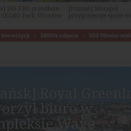
w] JAS-FBG przedłuża
[Poznań] Murapol
 SEGRO Park Wrocław
przygotowuje spore os
przy ul. Szwajcarskiej
rator logistyczny JAS-FBG
Na terenie parkingu centrum
 umowę najmu blisko 4 tys.
 inwestycji
38994 zdjęcia
handlowego M1 przy ul. Szwaj
100 filmów wi
Poznaniu powstanie nowa...
ańsk] Royal Greenl
orzył biuro w
mpleksie Wave