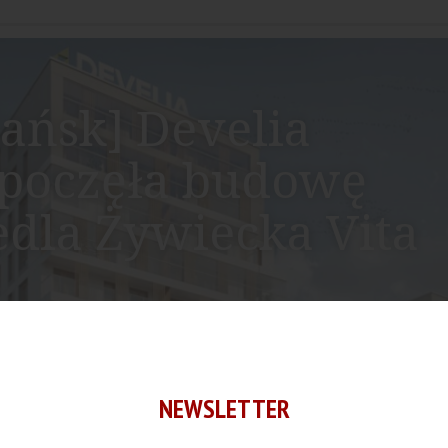
ańsk] Develia
poczęła budowę
edla Żywiecka Vita
NEWSLETTER