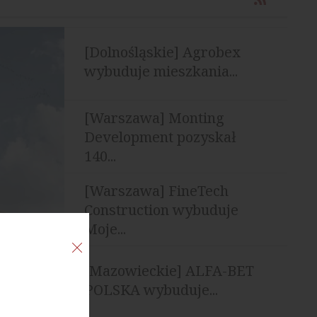
[Dolnośląskie] Agrobex
wybuduje mieszkania...
[Warszawa] Monting
Development pozyskał
140...
[Warszawa] FineTech
Construction wybuduje
Moje...
[Mazowieckie] ALFA-BET
POLSKA wybuduje...