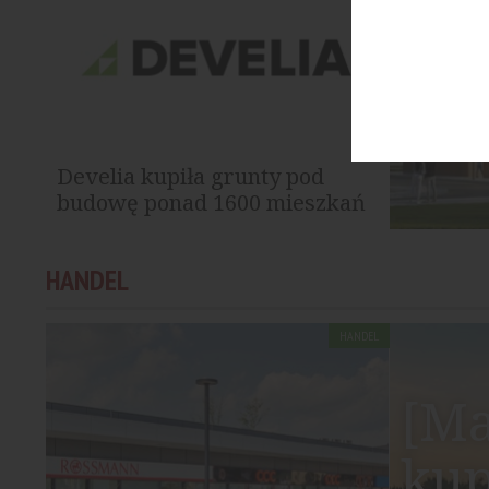
Develia kupiła grunty pod
budowę ponad 1600 mieszkań
Develia przeznaczyła w I półroczu 2026
HANDEL
roku blisko 174 mln zł na zakup siedmiu
gruntów z...
HANDEL
[Ma
kup