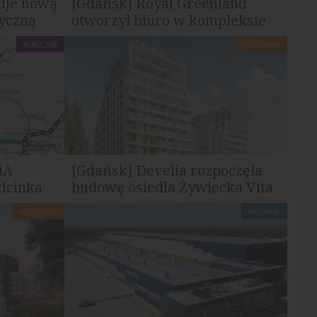
uje nową
[Gdańsk] Royal Greenland
tyczną
otworzył biuro w kompleksie
Wave
PUBLICZNE
MIESZKANIA
z
Royal Greenland, międzynarodowa firma
y umowę na
działająca w sektorze rybołówstwa i
przetwórstwa owoców...
iA
[Gdańsk] Develia rozpoczęła
dcinka
budowę osiedla Żywiecka Vita
MIESZKANIA
PRZEMYSŁ
owych i
Develia rozpoczęła budowę osiedla
iejszą
Żywiecka Vita we Wrzeszczu Dolnym w
Gdańsku. W ramach...