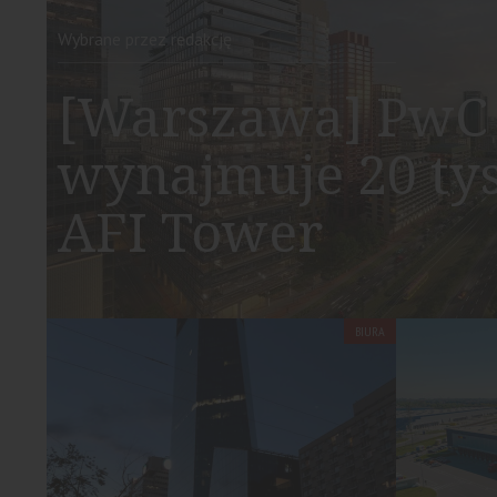
Wybrane przez redakcję
[Warszawa] PwC 
wynajmuje 20 ty
AFI Tower
BIURA