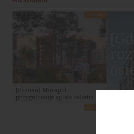
Tower...
MIESZKANIA
[Gd
roz
osi
[Poznań] Murapol
przygotowuje spore osiedle
przy ul. Szwajcarskiej
MIESZKANIA
Na terenie parkingu centrum
handlowego M1 przy ul. Szwajcarskiej w
Poznaniu powstanie nowa...