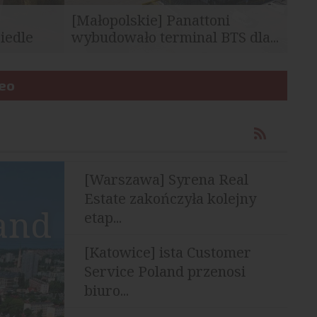
[Małopolskie] Panattoni
iedle
wybudowało terminal BTS dla...
Panattoni zakończyło realizację
carskiej w
deo
nowoczesnego terminalu logistycznego
dla jednego z czołowych...
[Warszawa] Syrena Real
Estate zakończyła kolejny
and
etap...
[Katowice] ista Customer
Service Poland przenosi
biuro...