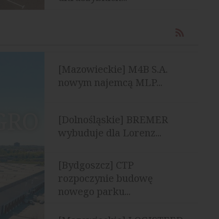
[Mazowieckie] M4B S.A.
nowym najemcą MLP...
EGRO
[Dolnośląskie] BREMER
wybuduje dla Lorenz...
[Bydgoszcz] CTP
rozpoczynie budowę
nowego parku...