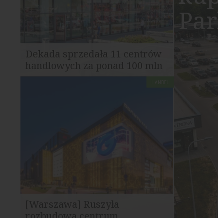
Par
Dekada sprzedała 11 centrów
handlowych za ponad 100 mln
euro
HANDEL
Dekada S.A. sfinalizowała sprzedaż
portfela 11 obiektów handlowych
działających pod marką...
[Warszawa] Ruszyła
rozbudowa centrum