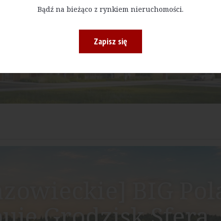
Bądź na bieżąco z rynkiem nieruchomości.
Zapisz się
zowieckie] BIG Po
uje Grodzisk Sfera