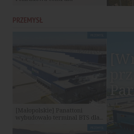
handlowego Promenada
Rozpoczęła się pierwsza faza rozbudowy
PRZEMYSŁ
centrum handlowego G City Promenada.
Inwestycja...
PRZEMYSŁ
[Wr
prz
Pa
[Małopolskie] Panattoni
wybudowało terminal BTS dla...
PRZEMYSŁ
Panattoni zakończyło realizację