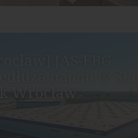
ocław] JAS-FBG
edłuża najem w S
rk Wrocław