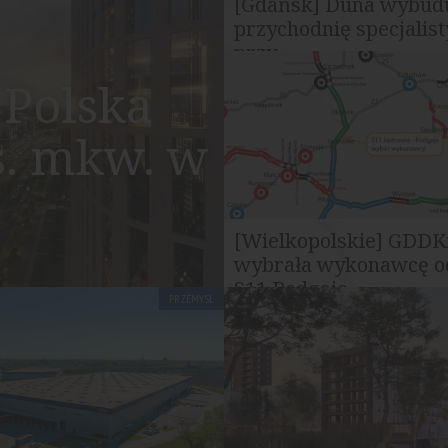
[Gdańsk] Duna wybud
przychodnię specjalis
przy...
Firma Duna Polska podpisała 
Polska
Copernicus Podmiot Lecznicz
realizację nowego budynku...
s. mkw. w
[Wielkopolskie] GDDK
wybrała wykonawcę o
S11 Podgaje...
PRZEMYSŁ
Generalna Dyrekcja Dróg Kraj
Autostrad wybrała najkorzystn
ofertę w przetargu na...