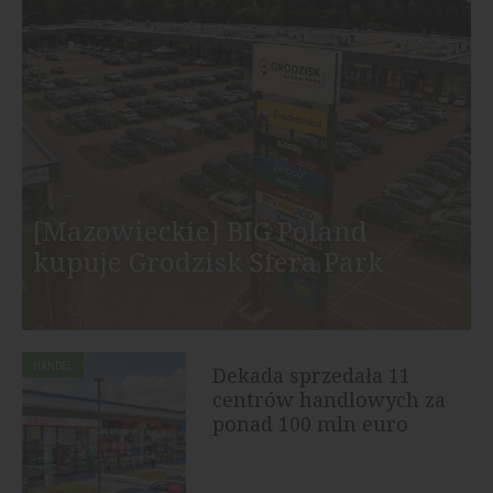
[Mazowieckie] BIG Poland
kupuje Grodzisk Sfera Park
HANDEL
Dekada sprzedała 11
centrów handlowych za
ponad 100 mln euro