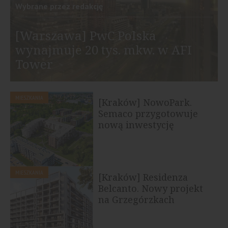
Wybrane przez redakcję
[Warszawa] PwC Polska
wynajmuje 20 tys. mkw. w AFI
Tower
MIESZKANIA
[Kraków] NowoPark.
Semaco przygotowuje
nową inwestycję
mieszkaniową w...
MIESZKANIA
[Kraków] Residenza
Belcanto. Nowy projekt
na Grzegórzkach