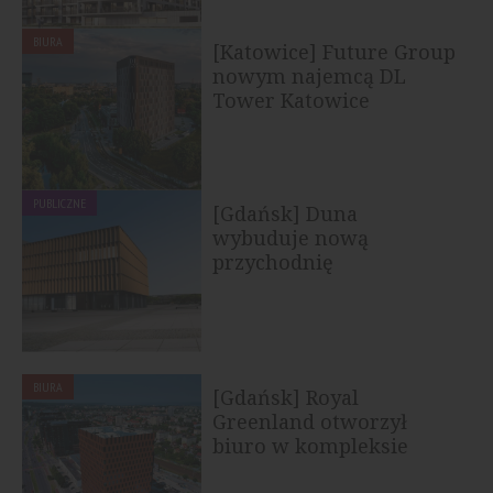
BIURA
[Katowice] Future Group
nowym najemcą DL
Tower Katowice
PUBLICZNE
[Gdańsk] Duna
wybuduje nową
przychodnię
specjalistyczną przy...
BIURA
[Gdańsk] Royal
Greenland otworzył
biuro w kompleksie
Wave