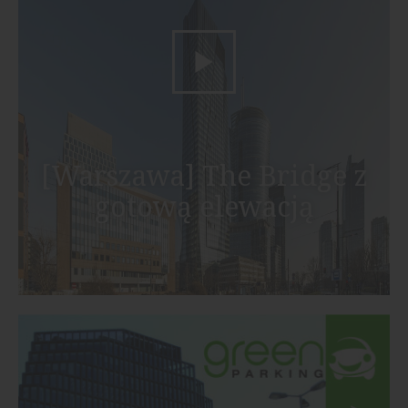
[Warszawa] The Bridge z
gotową elewacją