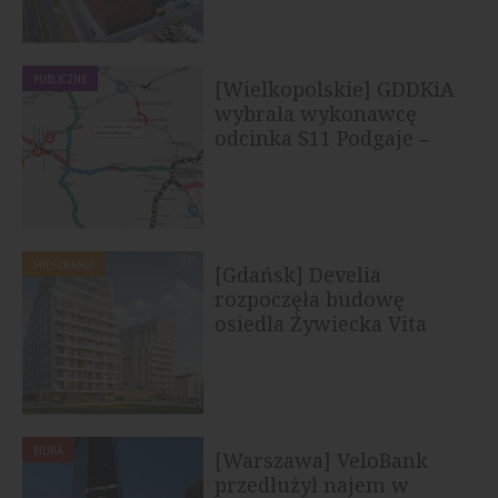
PUBLICZNE
[Wielkopolskie] GDDKiA
wybrała wykonawcę
odcinka S11 Podgaje –
Jastrowie
MIESZKANIA
[Gdańsk] Develia
rozpoczęła budowę
osiedla Żywiecka Vita
BIURA
[Warszawa] VeloBank
przedłużył najem w