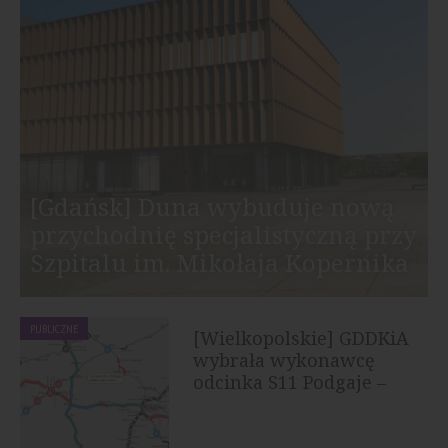
[Gdańsk] Duna wybuduje nową
przychodnię specjalistyczną przy
Szpitalu im. Mikołaja Kopernika
PUBLICZNE
[Wielkopolskie] GDDKiA
wybrała wykonawcę
odcinka S11 Podgaje –
Jastrowie