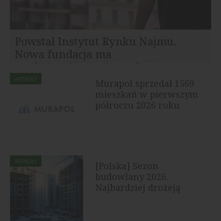
Powstał Instytut Rynku Najmu.
Nowa fundacja ma
profesjonalizować rynek...
Na polskim rynku rozpoczął działalność Instytut Rynku
ARTYKUŁY
Murapol sprzedał 1569
Najmu (IRN) – niezależny think tank, którego celem jest
mieszkań w pierwszym
dostarczanie...
półroczu 2026 roku
ARTYKUŁY
[Polska] Sezon
budowlany 2026.
Najbardziej drożeją
drewno, płyty OSB i...