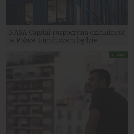
NASA Capital rozpoczyna działalność
w Polsce. Funduszem będzie
zarządzać...
Czeska grupa inwestycyjna NASA Capital wchodzi na
ARTYKUŁY
polski rynek nieruchomości komercyjnych. Spółka
uruchamia fundusz...