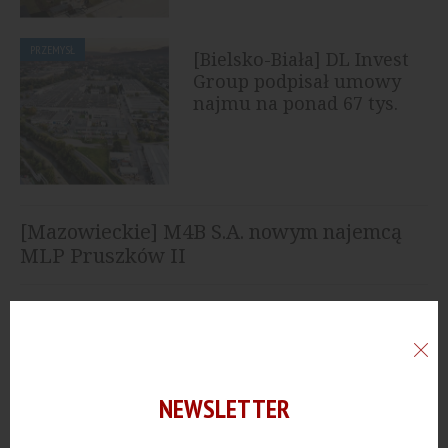
PRZEMYSŁ
[Bielsko-Biała] DL Invest
Group podpisał umowy
najmu na ponad 67 tys.
mkw.
[Mazowieckie] M4B S.A. nowym najemcą
MLP Pruszków II
[Dolnośląskie] BREMER wybuduje dla
Lorenz zautomatyzowany magazyn
[Bydgoszcz] CTP rozpoczynie budowę
NEWSLETTER
nowego parku magazynowego