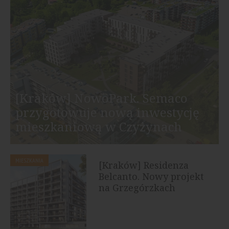
[Kraków] NowoPark. Semaco
przygotowuje nową inwestycję
mieszkaniową w Czyżynach
MIESZKANIA
[Kraków] Residenza
Belcanto. Nowy projekt
na Grzegórzkach