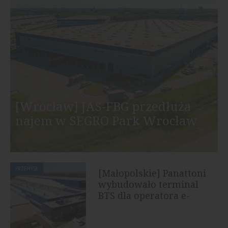
[Wrocław] JAS-FBG przedłuża
najem w SEGRO Park Wrocław
PRZEMYSŁ
[Małopolskie] Panattoni
wybudowało terminal
BTS dla operatora e-
commerce