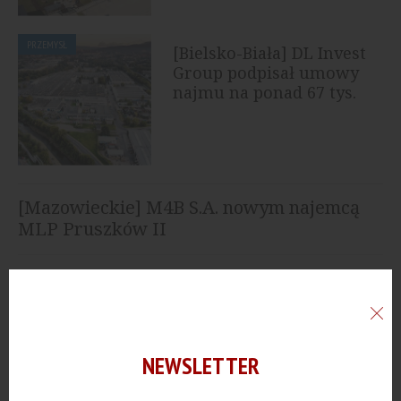
PRZEMYSŁ
[Bielsko-Biała] DL Invest
Group podpisał umowy
najmu na ponad 67 tys.
mkw.
[Mazowieckie] M4B S.A. nowym najemcą
MLP Pruszków II
[Dolnośląskie] BREMER wybuduje dla
Lorenz zautomatyzowany magazyn
[Bydgoszcz] CTP rozpoczynie budowę
NEWSLETTER
nowego parku magazynowego