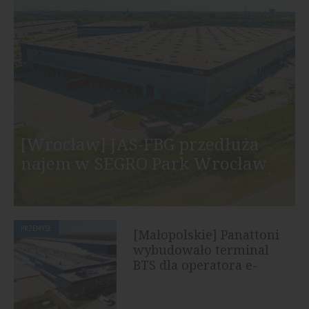
[Wrocław] JAS-FBG przedłuża
najem w SEGRO Park Wrocław
PRZEMYSŁ
[Małopolskie] Panattoni
wybudowało terminal
BTS dla operatora e-
commerce