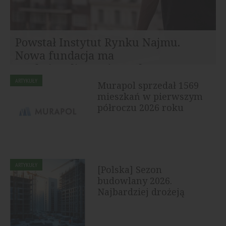
Powstał Instytut Rynku Najmu.
Nowa fundacja ma
profesjonalizować rynek...
Na polskim rynku rozpoczął działalność Instytut Rynku
ARTYKUŁY
Murapol sprzedał 1569
Najmu (IRN) – niezależny think tank, którego celem jest
mieszkań w pierwszym
dostarczanie...
półroczu 2026 roku
ARTYKUŁY
[Polska] Sezon
budowlany 2026.
Najbardziej drożeją
drewno, płyty OSB i...