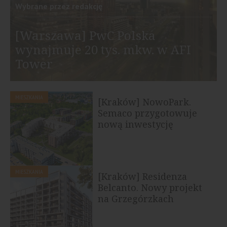
Wybrane przez redakcję
[Warszawa] PwC Polska
wynajmuje 20 tys. mkw. w AFI
Tower
MIESZKANIA
[Kraków] NowoPark.
Semaco przygotowuje
nową inwestycję
mieszkaniową w...
MIESZKANIA
[Kraków] Residenza
Belcanto. Nowy projekt
na Grzegórzkach