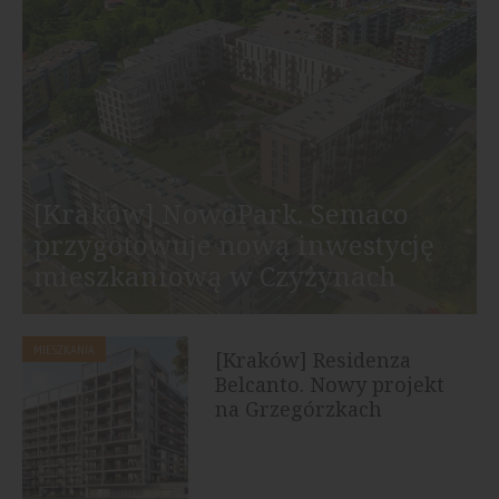
[Kraków] NowoPark. Semaco
przygotowuje nową inwestycję
mieszkaniową w Czyżynach
MIESZKANIA
[Kraków] Residenza
Belcanto. Nowy projekt
na Grzegórzkach