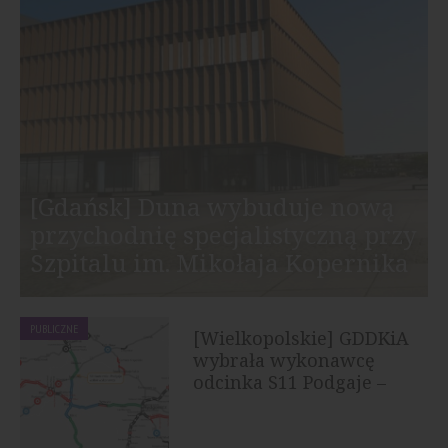
[Gdańsk] Duna wybuduje nową
przychodnię specjalistyczną przy
Szpitalu im. Mikołaja Kopernika
PUBLICZNE
[Wielkopolskie] GDDKiA
wybrała wykonawcę
odcinka S11 Podgaje –
Jastrowie