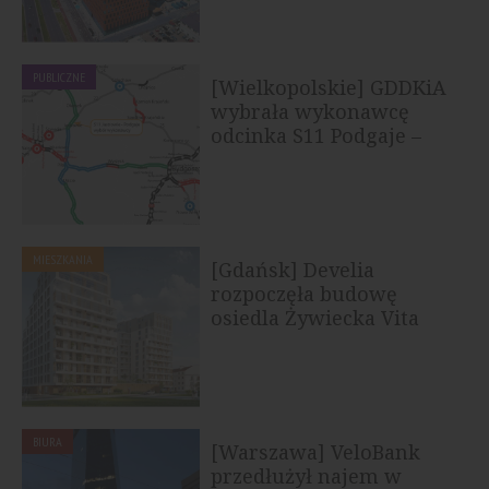
PUBLICZNE
[Wielkopolskie] GDDKiA
wybrała wykonawcę
odcinka S11 Podgaje –
Jastrowie
MIESZKANIA
[Gdańsk] Develia
rozpoczęła budowę
osiedla Żywiecka Vita
BIURA
[Warszawa] VeloBank
przedłużył najem w