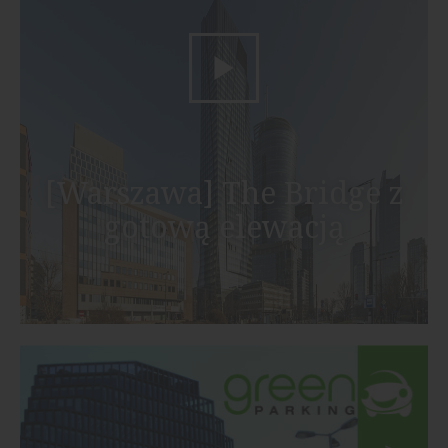
[Warszawa] The Bridge z
gotową elewacją