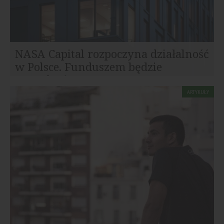
NASA Capital rozpoczyna działalność
w Polsce. Funduszem będzie
zarządzać...
Czeska grupa inwestycyjna NASA Capital wchodzi na
ARTYKUŁY
polski rynek nieruchomości komercyjnych. Spółka
uruchamia fundusz...