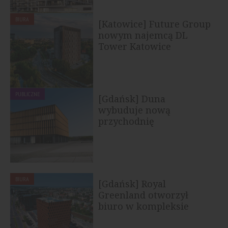
BIURA
[Katowice] Future Group
nowym najemcą DL
Tower Katowice
PUBLICZNE
[Gdańsk] Duna
wybuduje nową
przychodnię
specjalistyczną przy...
BIURA
[Gdańsk] Royal
Greenland otworzył
biuro w kompleksie
Wave