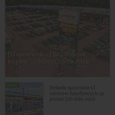
[Mazowieckie] BIG Poland
kupuje Grodzisk Sfera Park
HANDEL
Dekada sprzedała 11
centrów handlowych za
ponad 100 mln euro