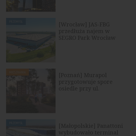
PRZEMYSŁ
[Wrocław] JAS-FBG
przedłuża najem w
SEGRO Park Wrocław
MIESZKANIA
[Poznań] Murapol
przygotowuje spore
osiedle przy ul.
Szwajcarskiej
PRZEMYSŁ
[Małopolskie] Panattoni
wybudowało terminal