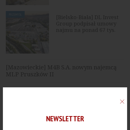
PRZEMYSŁ
[Bielsko-Biała] DL Invest
Group podpisał umowy
najmu na ponad 67 tys.
mkw.
[Mazowieckie] M4B S.A. nowym najemcą
MLP Pruszków II
[Dolnośląskie] BREMER wybuduje dla
Lorenz zautomatyzowany magazyn
[Bydgoszcz] CTP rozpoczynie budowę
NEWSLETTER
nowego parku magazynowego