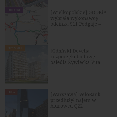
PUBLICZNE
[Wielkopolskie] GDDKiA
wybrała wykonawcę
odcinka S11 Podgaje –
Jastrowie
MIESZKANIA
[Gdańsk] Develia
rozpoczęła budowę
osiedla Żywiecka Vita
BIURA
[Warszawa] VeloBank
przedłużył najem w
biurowcu Q22