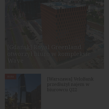
[Gdańsk] Royal Greenland
otworzył biuro w kompleksie
Wave
BIURA
[Warszawa] VeloBank
przedłużył najem w
biurowcu Q22