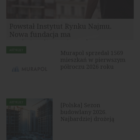
Powstał Instytut Rynku Najmu.
Nowa fundacja ma
profesjonalizować rynek...
Na polskim rynku rozpoczął działalność Instytut Rynku
ARTYKUŁY
Murapol sprzedał 1569
Najmu (IRN) – niezależny think tank, którego celem jest
mieszkań w pierwszym
dostarczanie...
półroczu 2026 roku
ARTYKUŁY
[Polska] Sezon
budowlany 2026.
Najbardziej drożeją
drewno, płyty OSB i...