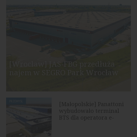
[Wrocław] JAS-FBG przedłuża
najem w SEGRO Park Wrocław
PRZEMYSŁ
[Małopolskie] Panattoni
wybudowało terminal
BTS dla operatora e-
commerce