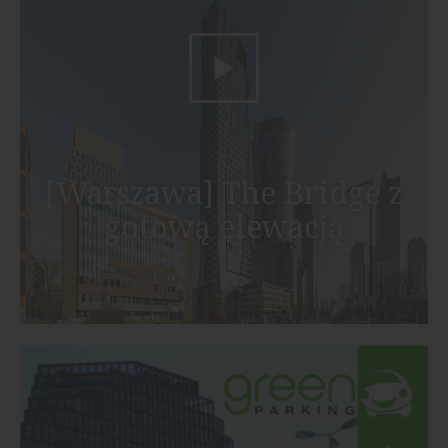
[Warszawa] The Bridge z
gotową elewacją