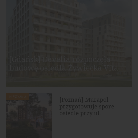
[Gdańsk] Develia rozpoczęła
budowę osiedla Żywiecka Vita
MIESZKANIA
[Poznań] Murapol
przygotowuje spore
osiedle przy ul.
Szwajcarskiej