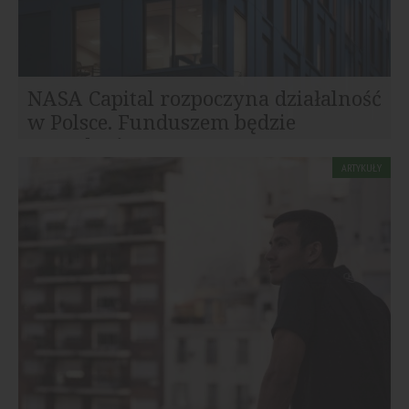
NASA Capital rozpoczyna działalność
w Polsce. Funduszem będzie
zarządzać...
Czeska grupa inwestycyjna NASA Capital wchodzi na
ARTYKUŁY
polski rynek nieruchomości komercyjnych. Spółka
uruchamia fundusz...