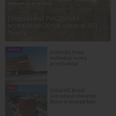
Wybrane przez redakcję
[Warszawa] PwC Polska
wynajmuje 20 tys. mkw. w AFI
Tower
PUBLICZNE
[Gdańsk] Duna
wybuduje nową
przychodnię
specjalistyczną przy...
BIURA
[Gdańsk] Royal
Greenland otworzył
biuro w kompleksie
Wave