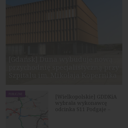
[Gdańsk] Duna wybuduje nową
przychodnię specjalistyczną przy
Szpitalu im. Mikołaja Kopernika
PUBLICZNE
[Wielkopolskie] GDDKiA
wybrała wykonawcę
odcinka S11 Podgaje –
Jastrowie