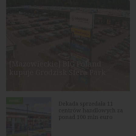
[Mazowieckie] BIG Poland
kupuje Grodzisk Sfera Park
HANDEL
Dekada sprzedała 11
centrów handlowych za
ponad 100 mln euro