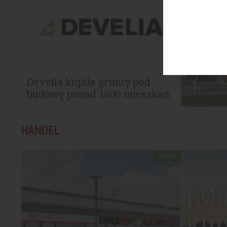
Develia kupiła grunty pod
budowę ponad 1600 mieszkań
Develia przeznaczyła w I półroczu 2026
HANDEL
roku blisko 174 mln zł na zakup siedmiu
gruntów z...
HANDEL
[Ma
kup