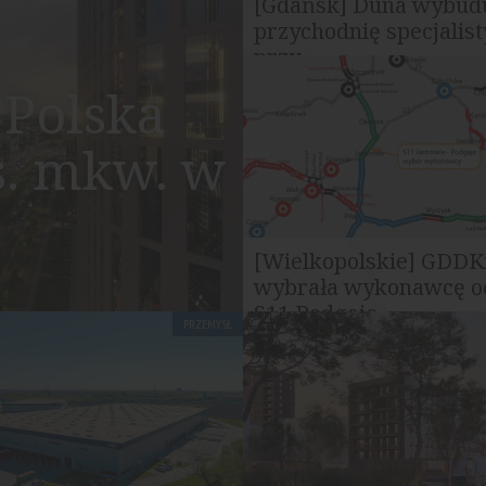
[Gdańsk] Duna wybud
przychodnię specjalis
przy...
Firma Duna Polska podpisała 
Polska
Copernicus Podmiot Lecznicz
realizację nowego budynku...
s. mkw. w
[Wielkopolskie] GDDK
wybrała wykonawcę o
S11 Podgaje...
PRZEMYSŁ
Generalna Dyrekcja Dróg Kraj
Autostrad wybrała najkorzystn
ofertę w przetargu na...