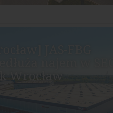
ocław] JAS-FBG
edłuża najem w S
rk Wrocław