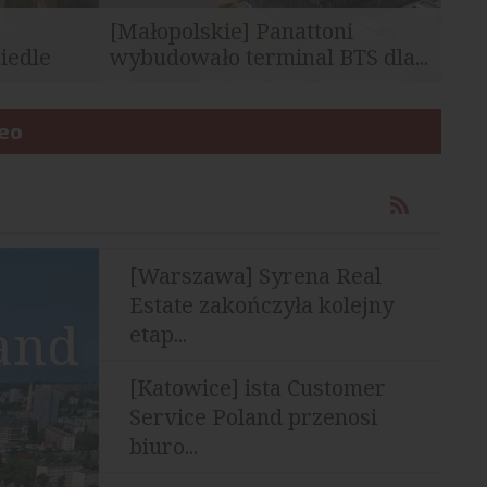
[Małopolskie] Panattoni
iedle
wybudowało terminal BTS dla...
Panattoni zakończyło realizację
carskiej w
deo
nowoczesnego terminalu logistycznego
dla jednego z czołowych...
[Warszawa] Syrena Real
Estate zakończyła kolejny
and
etap...
[Katowice] ista Customer
Service Poland przenosi
biuro...