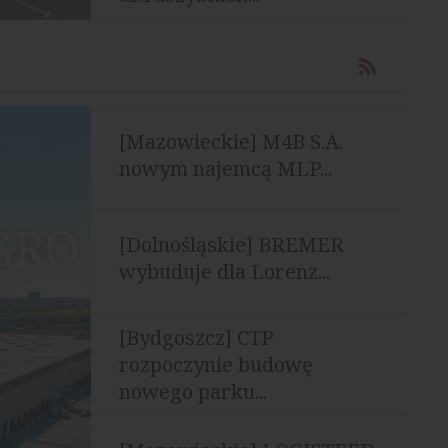
[Mazowieckie] M4B S.A.
nowym najemcą MLP...
EGRO
[Dolnośląskie] BREMER
wybuduje dla Lorenz...
[Bydgoszcz] CTP
rozpoczynie budowę
nowego parku...