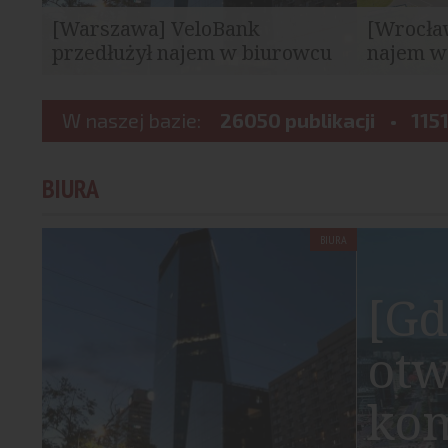
[Warszawa] VeloBank
[Wrocła
przedłużył najem w biurowcu
najem w
Q22
VeloBank przedłużył umowę najmu 1068
SEGRO i ope
mkw. powierzchni biurowej w
W naszej bazie:
26050 publikacji
przedłużyli
1151
warszawskim wieżowcu...
mkw...
BIURA
BIURA
[Gd
otw
ko