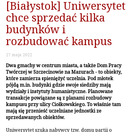
[Białystok] Uniwersytet
chce sprzedać kilka
budynków i
rozbudować kampus
27
maja
2022
Dwa gmachy w centrum miasta, a także Dom Pracy
Twórczej w Szczecinowie na Mazurach - to obiekty,
które zamierza spieniężyć uczelnia. Pod młotek
pójdą m.in. budynki gdzie swoje siedziby mają
wydziały i instytuty humanistyczne. Planowane
transakcje powiązane są z planami rozbudowy
kampusu przy ulicy Ciołkowskiego. To właśnie tam
mają się przenieść uczelniane jednostki ze
sprzedawanych obiektów.
Uniwersytet szuka nabywcy tzw. domu partii o