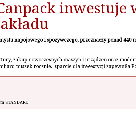
 Canpack inwestuje 
akładu
ysłu napojowego i spożywczego, przeznaczy ponad 440 m
ury, zakup nowoczesnych maszyn i urządzeń oraz modernizac
miliard puszek rocznie. sparcie dla inwestycji zapewniła
wum STANDARD.