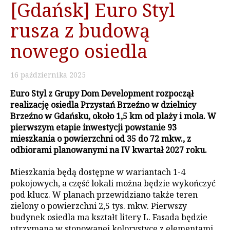
[Gdańsk] Euro Styl
rusza z budową
nowego osiedla
16
października
2025
Euro Styl z Grupy Dom Development rozpoczął
realizację osiedla Przystań Brzeźno w dzielnicy
Brzeźno w Gdańsku, około 1,5 km od plaży i mola. W
pierwszym etapie inwestycji powstanie 93
mieszkania o powierzchni od 35 do 72 mkw., z
odbiorami planowanymi na IV kwartał 2027 roku.
Mieszkania będą dostępne w wariantach 1-4
pokojowych, a część lokali można będzie wykończyć
pod klucz. W planach przewidziano także teren
zielony o powierzchni 2,5 tys. mkw. Pierwszy
budynek osiedla ma kształt litery L. Fasada będzie
utrzymana w stonowanej kolorystyce z elementami