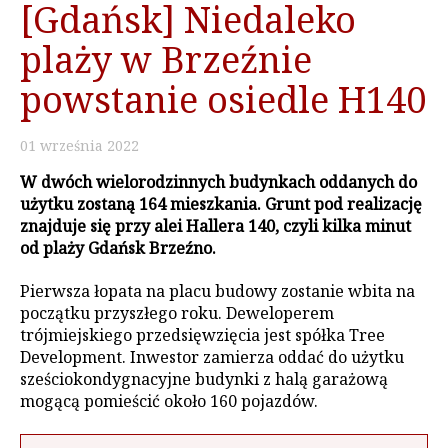
[Gdańsk] Niedaleko
plaży w Brzeźnie
powstanie osiedle H140
01
września
2022
W dwóch wielorodzinnych budynkach oddanych do
użytku zostaną 164 mieszkania. Grunt pod realizację
znajduje się przy alei Hallera 140, czyli kilka minut
od plaży Gdańsk Brzeźno.
Pierwsza łopata na placu budowy zostanie wbita na
początku przyszłego roku. Deweloperem
trójmiejskiego przedsięwzięcia jest spółka Tree
Development. Inwestor zamierza oddać do użytku
sześciokondygnacyjne budynki z halą garażową
mogącą pomieścić około 160 pojazdów.