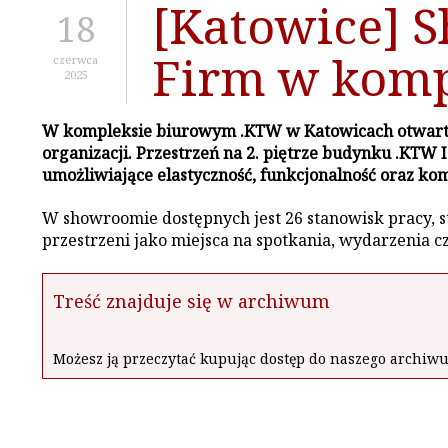
[Katowice] 
18
Firm w komp
czerwca
2025
W kompleksie biurowym .KTW w Katowicach otwarto 
organizacji. Przestrzeń na 2. piętrze budynku .KTW 
umożliwiające elastyczność, funkcjonalność oraz kom
W showroomie dostępnych jest 26 stanowisk pracy, st
przestrzeni jako miejsca na spotkania, wydarzenia c
Treść znajduje się w archiwum
Możesz ją przeczytać kupując dostęp do naszego archi