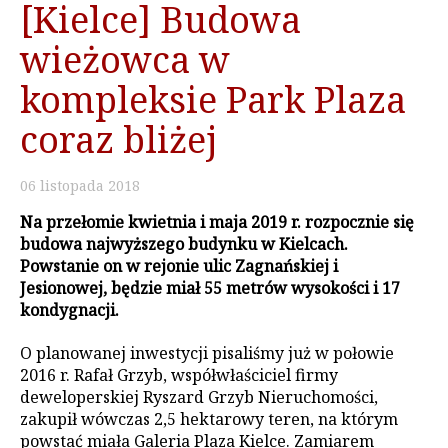
[Kielce] Budowa
wieżowca w
kompleksie Park Plaza
coraz bliżej
06
listopada
2018
Na przełomie kwietnia i maja 2019 r. rozpocznie się
budowa najwyższego budynku w Kielcach.
Powstanie on w rejonie ulic Zagnańskiej i
Jesionowej, będzie miał 55 metrów wysokości i 17
kondygnacji.
O planowanej inwestycji pisaliśmy już w połowie
2016 r. Rafał Grzyb, współwłaściciel firmy
deweloperskiej Ryszard Grzyb Nieruchomości,
zakupił wówczas 2,5 hektarowy teren, na którym
powstać miała Galeria Plaza Kielce. Zamiarem