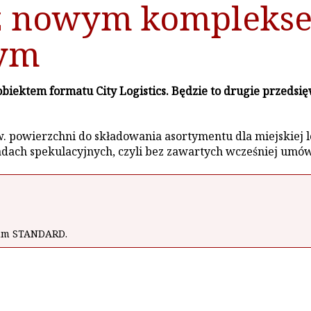
 z nowym kompleks
ym
 obiektem formatu City Logistics. Będzie to drugie przeds
. powierzchni do składowania asortymentu dla miejskiej l
sadach spekulacyjnych, czyli bez zawartych wcześniej umó
wum STANDARD.