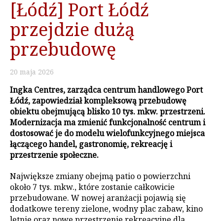
[Łódź] Port Łódź
przejdzie dużą
przebudowę
20
maja
2026
Ingka Centres, zarządca centrum handlowego Port
Łódź, zapowiedział kompleksową przebudowę
obiektu obejmującą blisko 10 tys. mkw. przestrzeni.
Modernizacja ma zmienić funkcjonalność centrum i
dostosować je do modelu wielofunkcyjnego miejsca
łączącego handel, gastronomię, rekreację i
przestrzenie społeczne.
Największe zmiany obejmą patio o powierzchni
około 7 tys. mkw., które zostanie całkowicie
przebudowane. W nowej aranżacji pojawią się
dodatkowe tereny zielone, wodny plac zabaw, kino
letnie oraz nowe przestrzenie rekreacyjne dla