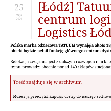
[Łódź] Tatu
25
centrum log
maja
2026
Logistics Łód
Polska marka odzieżowa TATUUM wynajęła około 18,5
obiekt będzie pełnił funkcję głównego centrum dys
Relokacja związana jest z dalszym rozwojem marki or
temu, prowadzi obecnie ponad 140 sklepów stacjona
Treść znajduje się w archiwum
Możesz ją przeczytać kupując dostęp do naszego archi