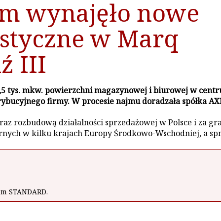
um wynajęło nowe
istyczne w Marq
ź III
 tys. mkw. powierzchni magazynowej i biurowej w centru
trybucyjnego firmy. W procesie najmu doradzała spółka A
az rozbudową działalności sprzedażowej w Polsce i za gra
rnych w kilku krajach Europy Środkowo-Wschodniej, a spr
wum STANDARD.