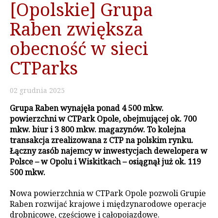
[Opolskie] Grupa
Raben zwiększa
obecność w sieci
CTParks
02
grudnia
2025
Grupa Raben wynajęła ponad 4 500 mkw.
powierzchni w CTPark Opole, obejmującej ok. 700
mkw. biur i 3 800 mkw. magazynów. To kolejna
transakcja zrealizowana z CTP na polskim rynku.
Łączny zasób najemcy w inwestycjach dewelopera w
Polsce – w Opolu i Wiskitkach – osiągnął już ok. 119
500 mkw.
Nowa powierzchnia w CTPark Opole pozwoli Grupie
Raben rozwijać krajowe i międzynarodowe operacje
drobnicowe, częściowe i całopojazdowe.