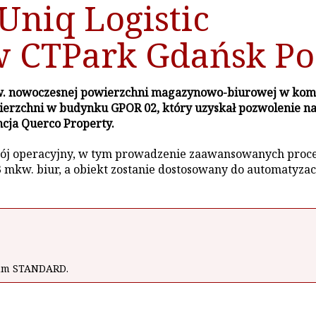
Uniq Logistic
 CTPark Gdańsk Po
8 mkw. nowoczesnej powierzchni magazynowo-biurowej w ko
ierzchni w budynku GPOR 02, który uzyskał pozwolenie na
ncja Querco Property.
wój operacyjny, w tym prowadzenie zaawansowanych proces
mkw. biur, a obiekt zostanie dostosowany do automatyza
wum STANDARD.