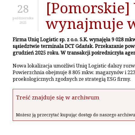
[Pomorskie] 
28
wynajmuje w
października
2025
Firma Uniq Logistic sp. z o.o. S.K. wynajęła 9 02
sąsiedztwie terminala DCT Gdańsk. Przekazanie pow
grudzień 2025 roku. W transakcji pośredniczyła age
Nowa lokalizacja umożliwi Uniq Logistic dalszy roz
Powierzchnia obejmuje 8 805 mkw. magazynów i 223 
proekologicznych zgodnych ze strategią ESG firmy.
Treść znajduje się w archiwum
Możesz ją przeczytać kupując dostęp do naszego archi