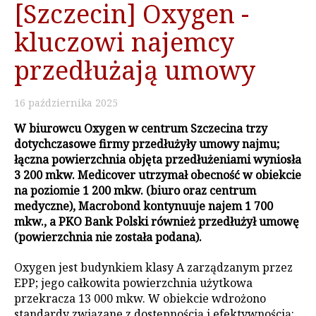
[Szczecin] Oxygen -
kluczowi najemcy
przedłużają umowy
16
października
2025
W biurowcu Oxygen w centrum Szczecina trzy
dotychczasowe firmy przedłużyły umowy najmu;
łączna powierzchnia objęta przedłużeniami wyniosła
3 200 mkw. Medicover utrzymał obecność w obiekcie
na poziomie 1 200 mkw. (biuro oraz centrum
medyczne), Macrobond kontynuuje najem 1 700
mkw., a PKO Bank Polski również przedłużył umowę
(powierzchnia nie została podana).
Oxygen jest budynkiem klasy A zarządzanym przez
EPP; jego całkowita powierzchnia użytkowa
przekracza 13 000 mkw. W obiekcie wdrożono
standardy związane z dostępnością i efektywnością: