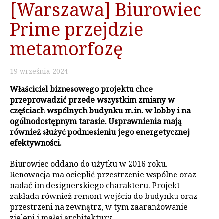
[Warszawa] Biurowiec
Prime przejdzie
metamorfozę
19
września
2024
Właściciel biznesowego projektu chce
przeprowadzić przede wszystkim zmiany w
częściach wspólnych budynku m.in. w lobby i na
ogólnodostępnym tarasie. Usprawnienia mają
również służyć podniesieniu jego energetycznej
efektywności.
Biurowiec oddano do użytku w 2016 roku.
Renowacja ma ocieplić przestrzenie wspólne oraz
nadać im designerskiego charakteru. Projekt
zakłada również remont wejścia do budynku oraz
przestrzeni na zewnątrz, w tym zaaranżowanie
zieleni i małej architektury.