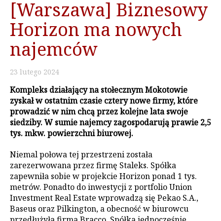
[Warszawa] Biznesowy
Horizon ma nowych
najemców
23
lutego
2024
Kompleks działający na stołecznym Mokotowie
zyskał w ostatnim czasie cztery nowe firmy, które
prowadzić w nim chcą przez kolejne lata swoje
siedziby. W sumie najemcy zagospodarują prawie 2,5
tys. mkw. powierzchni biurowej.
Niemal połowa tej przestrzeni została
zarezerwowana przez firmę Staleks. Spółka
zapewniła sobie w projekcie Horizon ponad 1 tys.
metrów. Ponadto do inwestycji z portfolio Union
Investment Real Estate wprowadzą się Pekao S.A.,
Baseus oraz Pilkington, a obecność w biurowcu
przedłużyła firma Bracco. Spółka jednocześnie