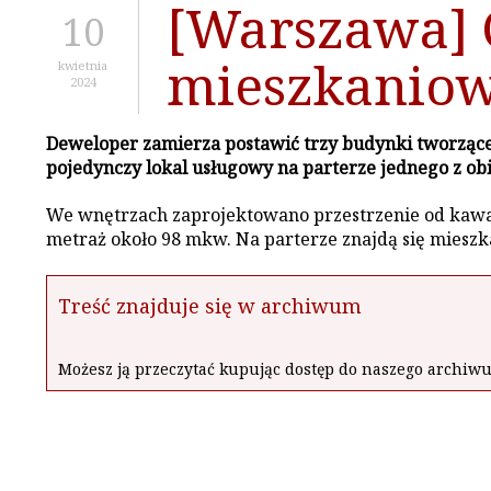
[Warszawa] 
10
mieszkanio
kwietnia
2024
Deweloper zamierza postawić trzy budynki tworzące 
pojedynczy lokal usługowy na parterze jednego z ob
We wnętrzach zaprojektowano przestrzenie od kawal
metraż około 98 mkw. Na parterze znajdą się miesz
Treść znajduje się w archiwum
Możesz ją przeczytać kupując dostęp do naszego archi