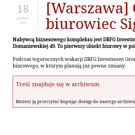
[Warszawa] 
18
biurowiec S
grudnia
2024
Nabywcą biznesowego kompleksu jest DRFG Investment
Domaniewskiej 49. To pierwszy obiekt biurowy w pols
Podczas tegorocznych wakacji DRFG Investment Group
biurowego, w którym planują już pewne zmiany.
Treść znajduje się w archiwum
Możesz ją przeczytać kupując dostęp do naszego archi