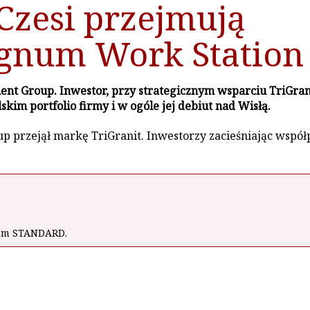
Czesi przejmują
ignum Work Station
 Group. Inwestor, przy strategicznym wsparciu TriGranit
kim portfolio firmy i w ogóle jej debiut nad Wisłą.
 przejął markę TriGranit. Inwestorzy zacieśniając współ
wum STANDARD.