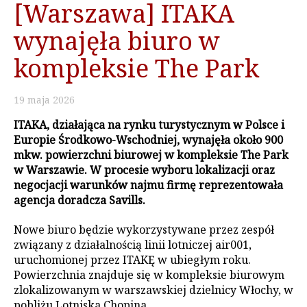
[Warszawa] ITAKA
wynajęła biuro w
kompleksie The Park
19
maja
2026
ITAKA, działająca na rynku turystycznym w Polsce i
Europie Środkowo-Wschodniej, wynajęła około 900
mkw. powierzchni biurowej w kompleksie The Park
w Warszawie. W procesie wyboru lokalizacji oraz
negocjacji warunków najmu firmę reprezentowała
agencja doradcza Savills.
Nowe biuro będzie wykorzystywane przez zespół
związany z działalnością linii lotniczej air001,
uruchomionej przez ITAKĘ w ubiegłym roku.
Powierzchnia znajduje się w kompleksie biurowym
zlokalizowanym w warszawskiej dzielnicy Włochy, w
pobliżu Lotniska Chopina.