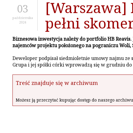
[Warszawa] 
03
pełni skome
października
2024
Biznesowa inwestycja należy do portfolio HB Reavis.
najemców projektu położonego na pograniczu Woli, Ś
Deweloper podpisał siedmioletnie umowy najmu ze sp
Grupa i jej spółki córki wprowadzą się w grudniu do
Treść znajduje się w archiwum
Możesz ją przeczytać kupując dostęp do naszego archi