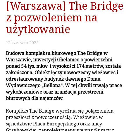
[Warszawa] The Bridge
z pozwoleniem na
użytkowanie
12
czerwca
2025
Budowa kompleksu biurowego The Bridge w
Warszawie, inwestycji Ghelamco o powierzchni
ponad 54 tys. mkw. i wysokości 174 metrów, została
zakończona. Obiekt łączy nowoczesny wieżowiec i
odrestaurowany budynek dawnego Domu
Wydawniczego „Bellona”. W tej chwili trwają prace
wykończeniowe oraz aranżacja przestrzeni
biurowych dla najemców.
Kompleks The Bridge wyróżnia się połączeniem
przeszłości z nowoczesnością. Wieżowiec w
sąsiedztwie Placu Europejskiego oraz ulicy
Grzybowskiej, zaprojektowany we współpracy z