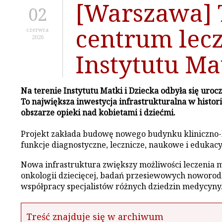
[Warszawa]
02
centrum lecz
czerwca
2026
Instytutu Ma
Na terenie Instytutu Matki i Dziecka odbyła się u
To największa inwestycja infrastrukturalna w histo
obszarze opieki nad kobietami i dziećmi.
Projekt zakłada budowę nowego budynku kliniczno-l
funkcje diagnostyczne, lecznicze, naukowe i eduka
Nowa infrastruktura zwiększy możliwości leczenia m.i
onkologii dziecięcej, badań przesiewowych noworodk
współpracy specjalistów różnych dziedzin medycyny
Treść znajduje się w archiwum