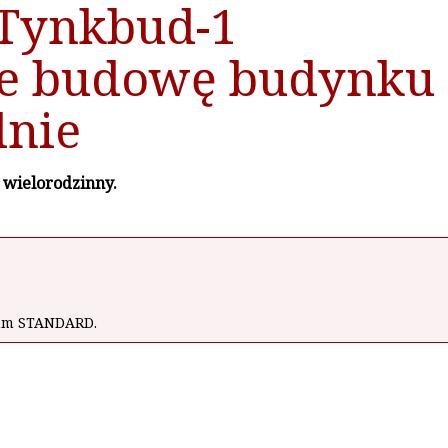
Tynkbud-1
e budowę budynku
dnie
wielorodzinny.
wum STANDARD.