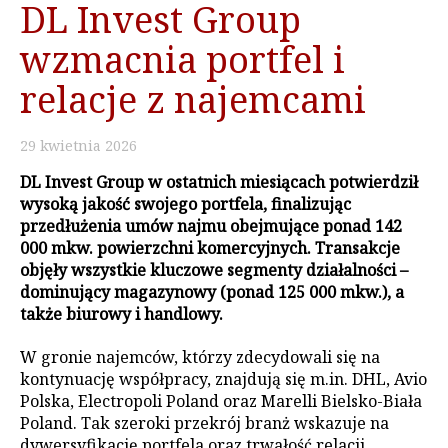
DL Invest Group
wzmacnia portfel i
relacje z najemcami
29
kwietnia
2026
DL Invest Group w ostatnich miesiącach potwierdził
wysoką jakość swojego portfela, finalizując
przedłużenia umów najmu obejmujące ponad 142
000 mkw. powierzchni komercyjnych. Transakcje
objęły wszystkie kluczowe segmenty działalności –
dominujący magazynowy (ponad 125 000 mkw.), a
także biurowy i handlowy.
W gronie najemców, którzy zdecydowali się na
kontynuację współpracy, znajdują się m.in. DHL, Avio
Polska, Electropoli Poland oraz Marelli Bielsko-Biała
Poland. Tak szeroki przekrój branż wskazuje na
dywersyfikację portfela oraz trwałość relacji