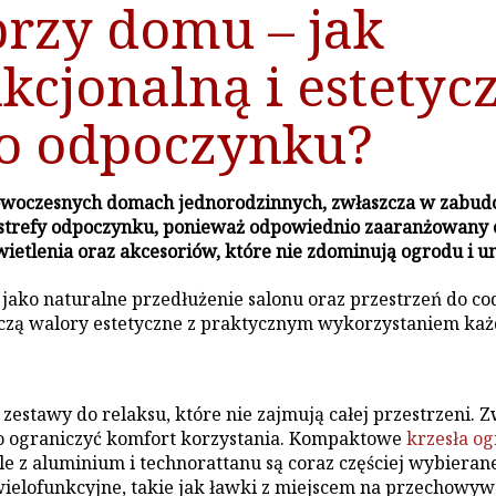
przy domu – jak
kcjonalną i estetyc
do odpoczynku?
nowoczesnych domach jednorodzinnych, zwłaszcza w zabudo
 strefy odpoczynku, ponieważ odpowiednio zaaranżowany o
świetlenia oraz akcesoriów, które nie zdominują ogrodu i 
 jako naturalne przedłużenie salonu oraz przestrzeń do c
czą walory estetyczne z praktycznym wykorzystaniem każde
zestawy do relaksu, które nie zajmują całej przestrzeni. 
ko ograniczyć komfort korzystania. Kompaktowe
krzesła o
e z aluminium i technorattanu są coraz częściej wybieran
wielofunkcyjne, takie jak ławki z miejscem na przechowyw