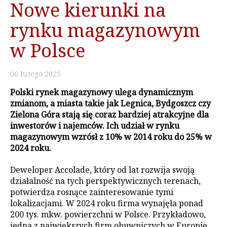
Nowe kierunki na
rynku magazynowym
w Polsce
06
lutego
2025
Polski rynek magazynowy ulega dynamicznym
zmianom, a miasta takie jak Legnica, Bydgoszcz czy
Zielona Góra stają się coraz bardziej atrakcyjne dla
inwestorów i najemców. Ich udział w rynku
magazynowym wzrósł z 10% w 2014 roku do 25% w
2024 roku.
Deweloper Accolade, który od lat rozwija swoją
działalność na tych perspektywicznych terenach,
potwierdza rosnące zainteresowanie tymi
lokalizacjami. W 2024 roku firma wynajęła ponad
200 tys. mkw. powierzchni w Polsce. Przykładowo,
jedna z największych firm obuwniczych w Europie