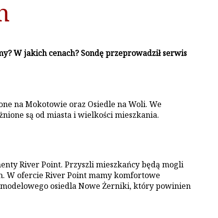
h
my? W jakich cenach? Sondę przeprowadził serwis
one na Mokotowie oraz Osiedle na Woli. We
ione są od miasta i wielkości mieszkania.
nty River Point. Przyszli mieszkańcy będą mogli
m. W ofercie River Point mamy komfortowe
e modelowego osiedla Nowe Żerniki, który powinien