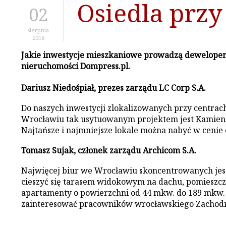
Osiedla przy
02
sierpnia
2018
Jakie inwestycje mieszkaniowe prowadzą deweloperz
nieruchomości Dompress.pl.
Dariusz Niedośpiał, prezes zarządu LC Corp S.A.
Do naszych inwestycji zlokalizowanych przy centra
Wrocławiu tak usytuowanym projektem jest Kamienna 
Najtańsze i najmniejsze lokale można nabyć w cenie od
Tomasz Sujak, członek zarządu Archicom S.A.
Najwięcej biur we Wrocławiu skoncentrowanych jest
cieszyć się tarasem widokowym na dachu, pomieszc
apartamenty o powierzchni od 44 mkw. do 189 mkw. W
zainteresować pracowników wrocławskiego Zachodn