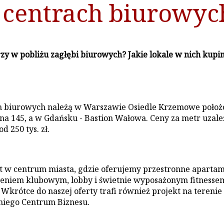
 centrach biurowyc
y w pobliżu zagłębi biurowych? Jakie lokale w nich kupi
ch biurowych należą w Warszawie Osiedle Krzemowe położ
145, a w Gdańsku - Bastion Wałowa. Ceny za metr uzależn
 250 tys. zł.
 w centrum miasta, gdzie oferujemy przestronne apartame
zeniem klubowym, lobby i świetnie wyposażonym fitnesse
krótce do naszej oferty trafi również projekt na tereni
iego Centrum Biznesu.