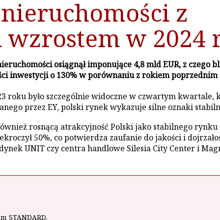
 nieruchomości z
 wzrostem w 2024 
eruchomości osiągnął imponujące 4,8 mld EUR, z czego bli
i inwestycji o 130% w porównaniu z rokiem poprzednim or
23 roku było szczególnie widoczne w czwartym kwartale, 
nego przez EY, polski rynek wykazuje silne oznaki stabiln
 również rosnącą atrakcyjność Polski jako stabilnego ryn
ekroczył 50%, co potwierdza zaufanie do jakości i dojrza
budynek UNIT czy centra handlowe Silesia City Center i Ma
wum STANDARD.