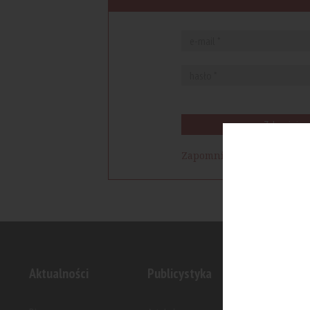
Zaloguj się
Zapomniałem hasła
Aktualności
Publicystyka
Inwesty