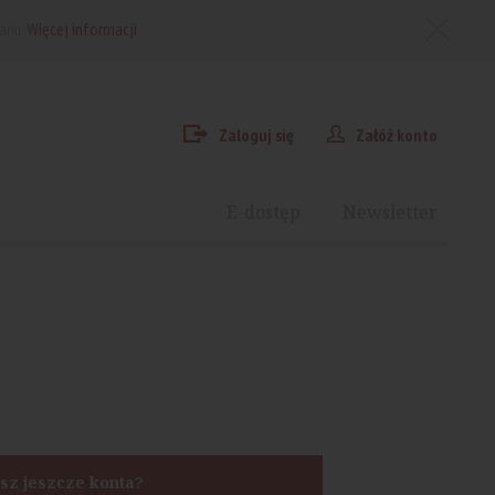
arki.
Więcej informacji
Zaloguj się
Załóż konto
E-dostęp
Newsletter
sz jeszcze konta?