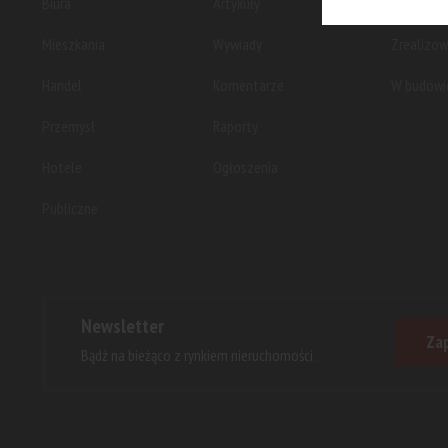
Biura
Artykuły
Planowan
Mieszkania
Wywiady
Zrealizo
Handel
Komentarze
W budowi
Przemysł
Raporty
Hotele
Ogłoszenia
Publiczne
Newsletter
Zap
Bądź na bieżąco z rynkiem nieruchomości.