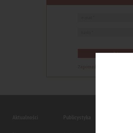
Zaloguj się
Zapomniałem hasła
Aktualności
Publicystyka
Inwesty