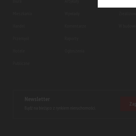
Biura
Artykuły
Planowan
Mieszkania
Wywiady
Zrealizo
Handel
Komentarze
W budowi
Przemysł
Raporty
Hotele
Ogłoszenia
Publiczne
Newsletter
Zap
Bądź na bieżąco z rynkiem nieruchomości.