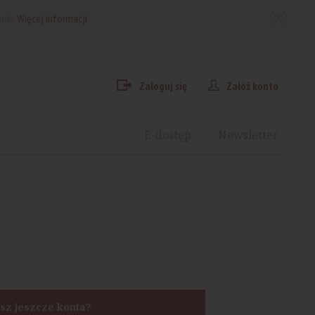
arki.
Więcej informacji
Zaloguj się
Załóż konto
E-dostęp
Newsletter
sz jeszcze konta?