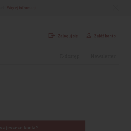
arki.
Więcej informacji
Zaloguj się
Załóż konto
E-dostęp
Newsletter
sz jeszcze konta?