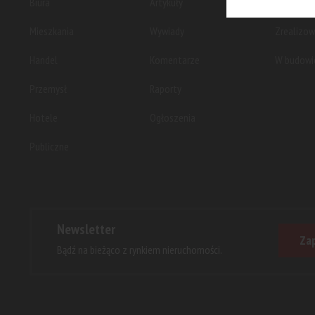
Biura
Artykuły
Planowan
Mieszkania
Wywiady
Zrealizo
Handel
Komentarze
W budowi
Przemysł
Raporty
Hotele
Ogłoszenia
Publiczne
Newsletter
Zap
Bądź na bieżąco z rynkiem nieruchomości.