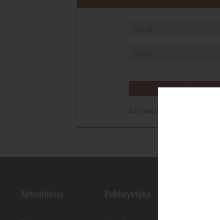
Zaloguj się
Zapomniałem hasła
Aktualności
Publicystyka
Inwesty