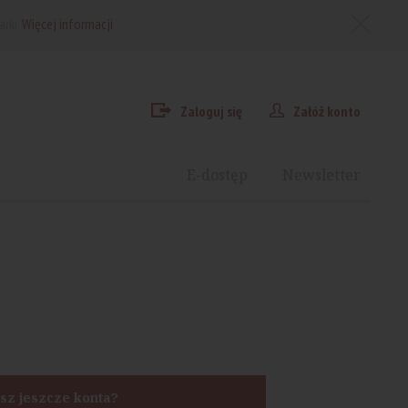
arki.
Więcej informacji
Zaloguj się
Załóż konto
E-dostęp
Newsletter
sz jeszcze konta?