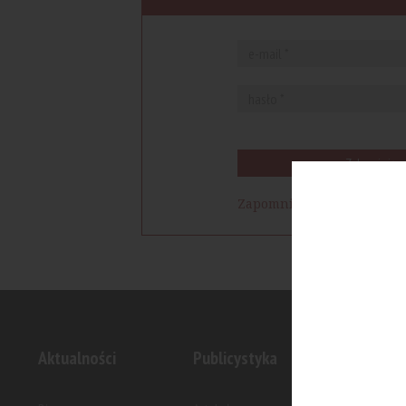
Zaloguj się
Zapomniałem hasła
Aktualności
Publicystyka
Inwesty