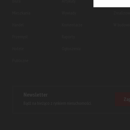
Biura
Artykuły
Planowan
Mieszkania
Wywiady
Zrealizo
Handel
Komentarze
W budowi
Przemysł
Raporty
Hotele
Ogłoszenia
Publiczne
Newsletter
Zap
Bądź na bieżąco z rynkiem nieruchomości.