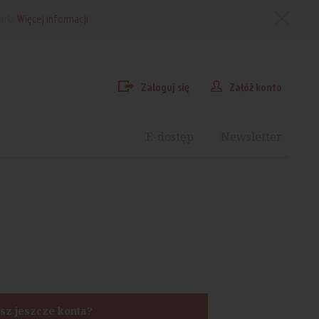
arki.
Więcej informacji
Zaloguj się
Załóż konto
E-dostęp
Newsletter
sz jeszcze konta?