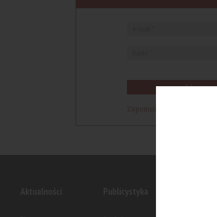
Zaloguj się
Zapomniałem hasła
Aktualności
Publicystyka
Inwesty