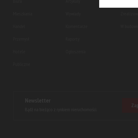
Biura
Artykuły
Planowan
Mieszkania
Wywiady
Zrealizo
Handel
Komentarze
W budowi
Przemysł
Raporty
Hotele
Ogłoszenia
Publiczne
Newsletter
Zap
Bądź na bieżąco z rynkiem nieruchomości.