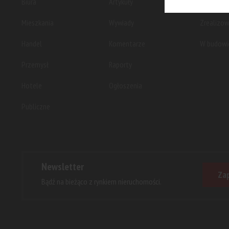
Biura
Artykuły
Planowan
Mieszkania
Wywiady
Zrealizo
Handel
Komentarze
W budowi
Przemysł
Raporty
Hotele
Ogłoszenia
Publiczne
Newsletter
Zap
Bądź na bieżąco z rynkiem nieruchomości.