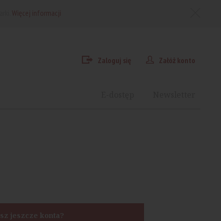
arki.
Więcej informacji
Zaloguj się
Załóż konto
E-dostęp
Newsletter
sz jeszcze konta?