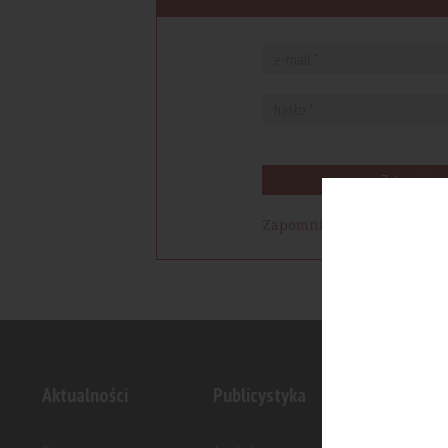
Zaloguj się
Zapomniałem hasła
Aktualności
Publicystyka
Inwesty