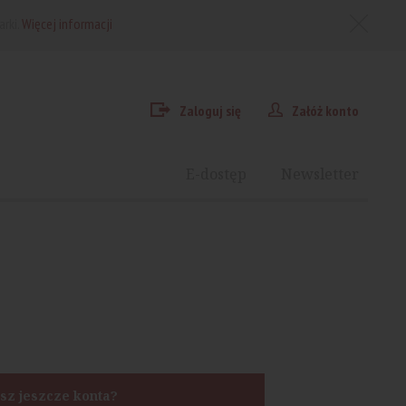
arki.
Więcej informacji
Zaloguj się
Załóż konto
E-dostęp
Newsletter
sz jeszcze konta?