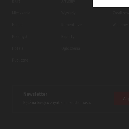
Biura
Artykuły
Planowan
Mieszkania
Wywiady
Zrealizo
Handel
Komentarze
W budowi
Przemysł
Raporty
Hotele
Ogłoszenia
Publiczne
Newsletter
Zap
Bądź na bieżąco z rynkiem nieruchomości.