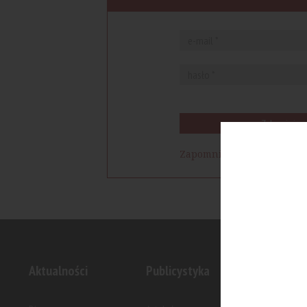
Zaloguj się
Zapomniałem hasła
Aktualności
Publicystyka
Inwesty