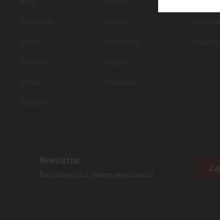
Biura
Artykuły
Planowan
Mieszkania
Wywiady
Zrealizo
Handel
Komentarze
W budowi
Przemysł
Raporty
Hotele
Ogłoszenia
Publiczne
Newsletter
Zap
Bądź na bieżąco z rynkiem nieruchomości.