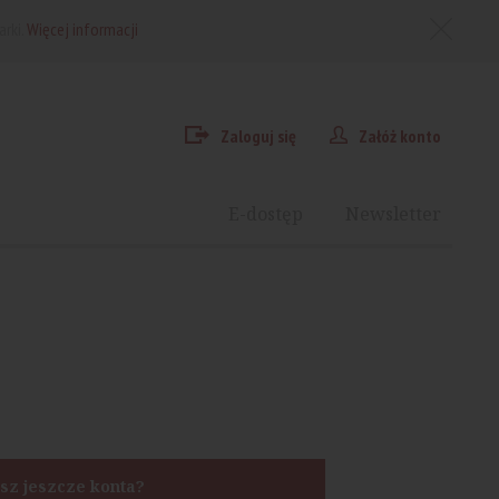
arki.
Więcej informacji
Zaloguj się
Załóż konto
E-dostęp
Newsletter
sz jeszcze konta?