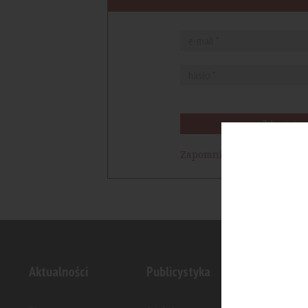
Zaloguj się
Zapomniałem hasła
Aktualności
Publicystyka
Inwesty