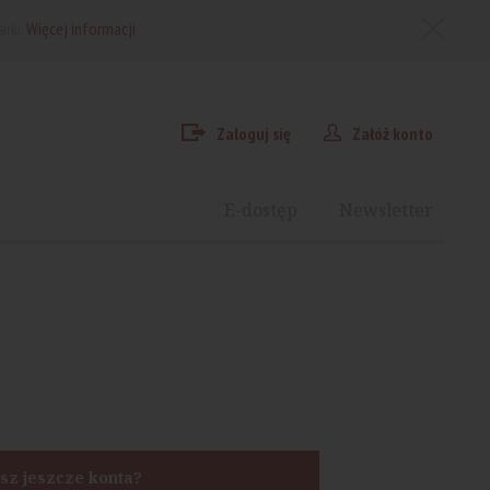
arki.
Więcej informacji
Zaloguj się
Załóż konto
E-dostęp
Newsletter
sz jeszcze konta?