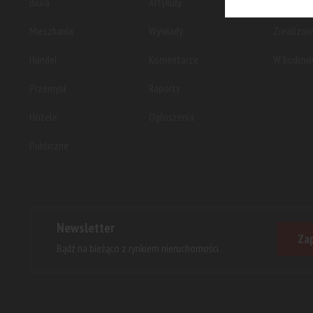
Biura
Artykuły
Planowan
Mieszkania
Wywiady
Zrealizo
Handel
Komentarze
W budowi
Przemysł
Raporty
Hotele
Ogłoszenia
Publiczne
Newsletter
Zap
Bądź na bieżąco z rynkiem nieruchomości.