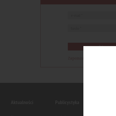
Zaloguj się
Zapomniałem hasła
Aktualności
Publicystyka
Inwesty