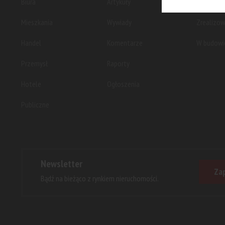
Biura
Artykuły
Planowan
Mieszkania
Wywiady
Zrealizo
Handel
Komentarze
W budowi
Przemysł
Raporty
Hotele
Ogłoszenia
Publiczne
Newsletter
Zap
Bądź na bieżąco z rynkiem nieruchomości.