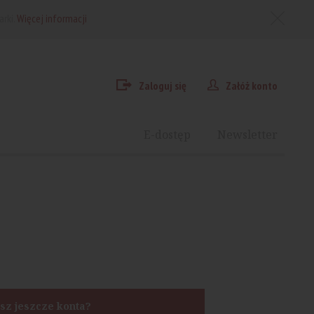
arki.
Więcej informacji
Zaloguj się
Załóż konto
E-dostęp
Newsletter
sz jeszcze konta?