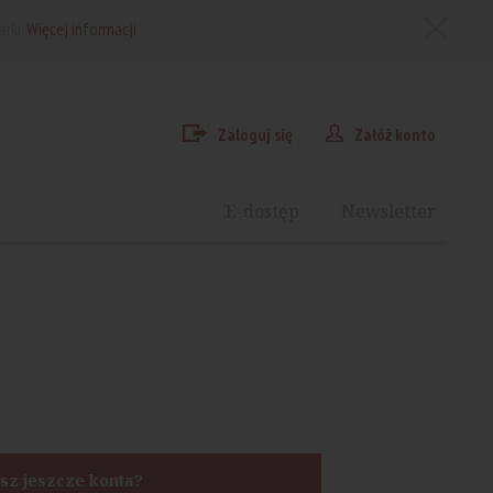
arki.
Więcej informacji
Zaloguj się
Załóż konto
E-dostęp
Newsletter
sz jeszcze konta?