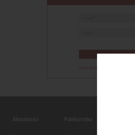
Zaloguj się
Zapomniałem hasła
Aktualności
Publicystyka
Inwesty