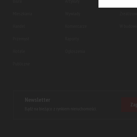
Biura
Artykuły
Planowan
Mieszkania
Wywiady
Zrealizo
Handel
Komentarze
W budowi
Przemysł
Raporty
Hotele
Ogłoszenia
Publiczne
Newsletter
Zap
Bądź na bieżąco z rynkiem nieruchomości.