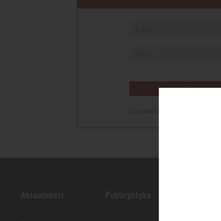
Zaloguj się
Zapomniałem hasła
Aktualności
Publicystyka
Inwesty