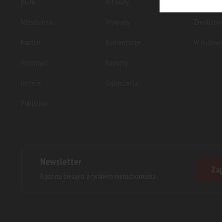
Biura
Artykuły
Planowan
Mieszkania
Wywiady
Zrealizo
Handel
Komentarze
W budowi
Przemysł
Raporty
Hotele
Ogłoszenia
Publiczne
Newsletter
Zap
Bądź na bieżąco z rynkiem nieruchomości.