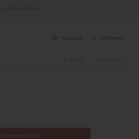
arki.
Więcej informacji
Zaloguj się
Załóż konto
E-dostęp
Newsletter
sz jeszcze konta?