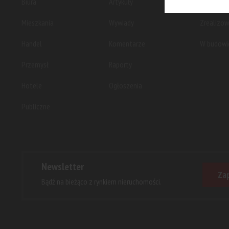
Biura
Artykuły
Planowan
Mieszkania
Wywiady
Zrealizo
Handel
Komentarze
W budowi
Przemysł
Raporty
Hotele
Ogłoszenia
Publiczne
Newsletter
Zap
Bądź na bieżąco z rynkiem nieruchomości.