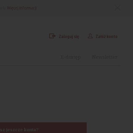
arki.
Więcej informacji
Zaloguj się
Załóż konto
E-dostęp
Newsletter
sz jeszcze konta?