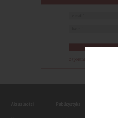
Zaloguj się
Zapomniałem hasła
Aktualności
Publicystyka
Inwesty