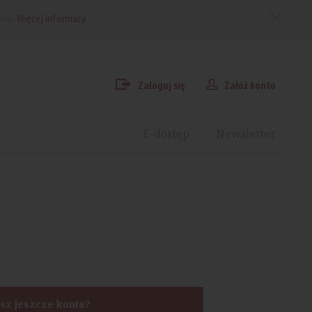
arki.
Więcej informacji
Zaloguj się
Załóż konto
E-dostęp
Newsletter
sz jeszcze konta?