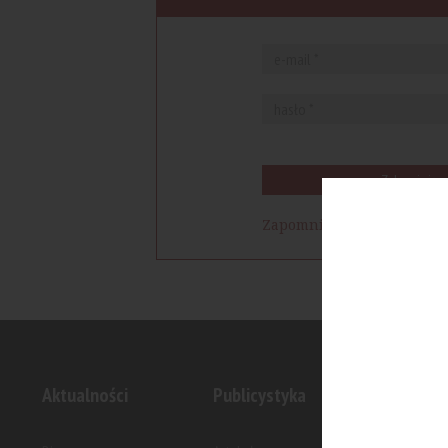
Zaloguj się
Zapomniałem hasła
Aktualności
Publicystyka
Inwesty