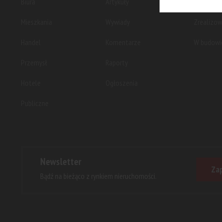
Biura
Artykuły
Planowan
Mieszkania
Wywiady
Zrealizo
Handel
Komentarze
W budowi
Przemysł
Raporty
Hotele
Ogłoszenia
Publiczne
Newsletter
Zap
Bądź na bieżąco z rynkiem nieruchomości.