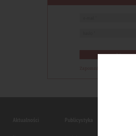
Zaloguj się
Zapomniałem hasła
Aktualności
Publicystyka
Inwesty