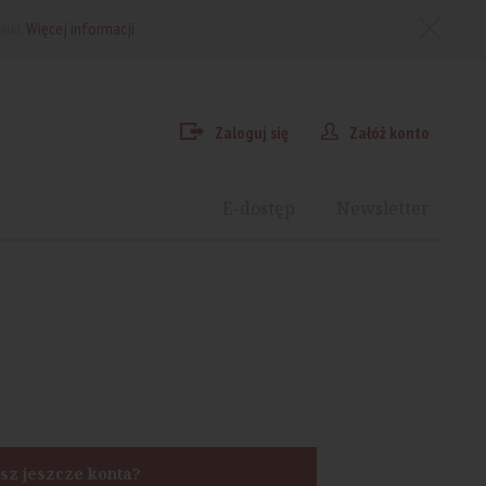
arki.
Więcej informacji
Zaloguj się
Załóż konto
E-dostęp
Newsletter
sz jeszcze konta?