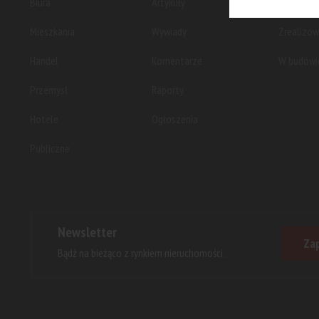
Biura
Artykuły
Planowan
Mieszkania
Wywiady
Zrealizo
Handel
Komentarze
W budowi
Przemysł
Raporty
Hotele
Ogłoszenia
Publiczne
Newsletter
Zap
Bądź na bieżąco z rynkiem nieruchomości.