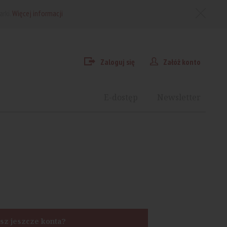
arki.
Więcej informacji
Zaloguj się
Załóż konto
E-dostęp
Newsletter
sz jeszcze konta?