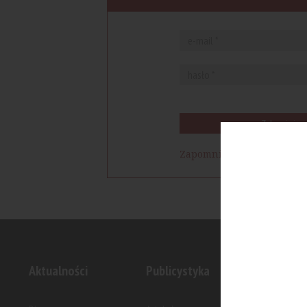
Zaloguj się
Zapomniałem hasła
Aktualności
Publicystyka
Inwesty