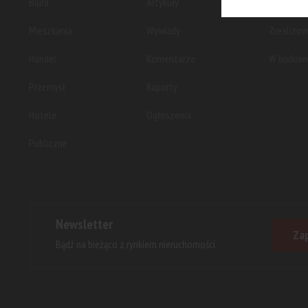
Biura
Artykuły
Planowan
Mieszkania
Wywiady
Zrealizo
Handel
Komentarze
W budowi
Przemysł
Raporty
Hotele
Ogłoszenia
Publiczne
Newsletter
Zap
Bądź na bieżąco z rynkiem nieruchomości.