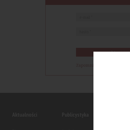
Zaloguj się
Zapomniałem hasła
Aktualności
Publicystyka
Inwesty