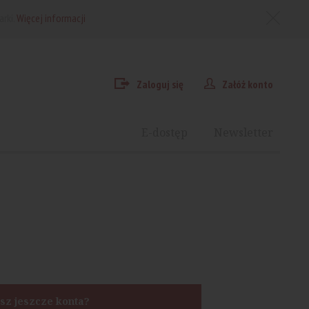
arki.
Więcej informacji
Zaloguj się
Załóż konto
E-dostęp
Newsletter
sz jeszcze konta?