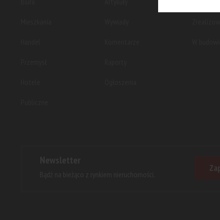
Biura
Artykuły
Planowan
Mieszkania
Wywiady
Zrealizo
Handel
Komentarze
W budowi
Przemysł
Raporty
Hotele
Ogłoszenia
Publiczne
Newsletter
Zap
Bądź na bieżąco z rynkiem nieruchomości.