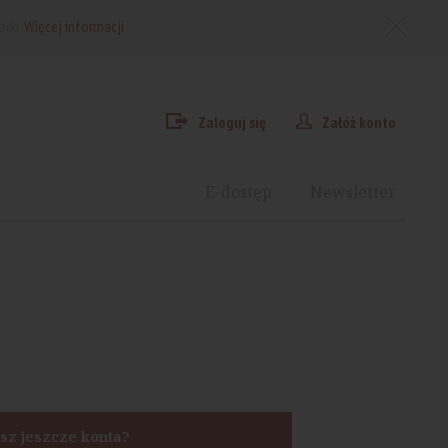
arki.
Więcej informacji
Zaloguj się
Załóż konto
E-dostęp
Newsletter
sz jeszcze konta?